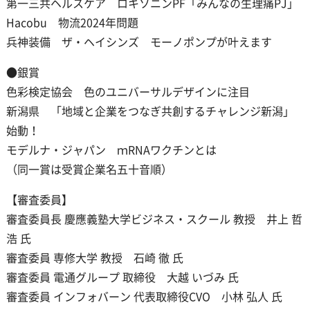
第一三共ヘルスケア ロキソニンPF「みんなの生理痛PJ」
Hacobu 物流2024年問題
兵神装備 ザ・ヘイシンズ モーノポンプが叶えます
●銀賞
色彩検定協会 色のユニバーサルデザインに注目
新潟県 「地域と企業をつなぎ共創するチャレンジ新潟」
始動！
モデルナ・ジャパン ｍRNAワクチンとは
（同一賞は受賞企業名五十音順）
【審査委員】
審査委員長 慶應義塾大学ビジネス・スクール 教授 井上 哲
浩 氏
審査委員 専修大学 教授 石崎 徹 氏
審査委員 電通グループ 取締役 大越 いづみ 氏
審査委員 インフォバーン 代表取締役CVO 小林 弘人 氏