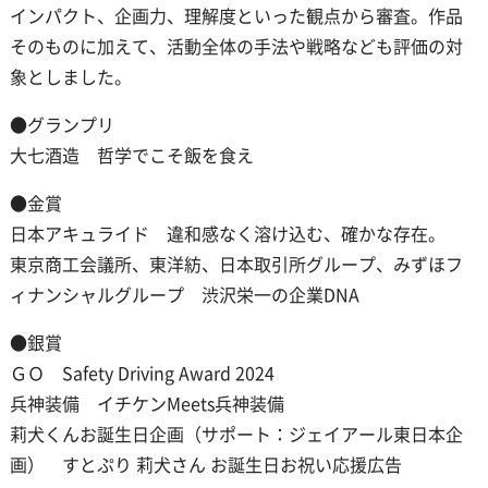
インパクト、企画力、理解度といった観点から審査。作品
そのものに加えて、活動全体の手法や戦略なども評価の対
象としました。
●グランプリ
大七酒造 哲学でこそ飯を食え
●金賞
日本アキュライド 違和感なく溶け込む、確かな存在。
東京商工会議所、東洋紡、日本取引所グループ、みずほフ
ィナンシャルグループ 渋沢栄一の企業DNA
●銀賞
ＧＯ Safety Driving Award 2024
兵神装備 イチケンMeets兵神装備
莉犬くんお誕生日企画（サポート：ジェイアール東日本企
画） すとぷり 莉犬さん お誕生日お祝い応援広告