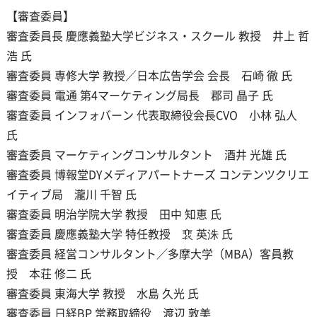
【審査委員】
審査委員長 慶應義塾大学ビジネス・スクール 教授 井上 哲
浩 氏
審査委員 専修大学 教授／日本広告学会 会長 石崎 徹 氏
審査委員 電通 第4マーケティング局長 郡司 晶子 氏
審査委員 インフォバーン 代表取締役会長CVO 小林 弘人
氏
審査委員 マーケティングコンサルタント 酒井 光雄 氏
審査委員 博報堂DYメディアパートナーズ コンテンツクリエ
イティブ局 瀧川 千智 氏
審査委員 明治学院大学 教授 田中 知恵 氏
審査委員 慶應義塾大学 特任教授 裵 英洙 氏
審査委員 経営コンサルタント／多摩大学（MBA）客員教
授 本荘 修二 氏
審査委員 東海大学 教授 水島 久光 氏
審査委員 日経BP 常務取締役 渡辺 敦美