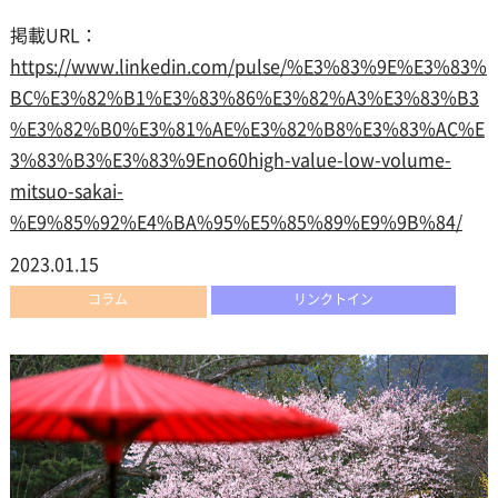
掲載URL：
https://www.linkedin.com/pulse/%E3%83%9E%E3%83%
BC%E3%82%B1%E3%83%86%E3%82%A3%E3%83%B3
%E3%82%B0%E3%81%AE%E3%82%B8%E3%83%AC%E
3%83%B3%E3%83%9Eno60high-value-low-volume-
mitsuo-sakai-
%E9%85%92%E4%BA%95%E5%85%89%E9%9B%84/
2023.01.15
コラム
リンクトイン