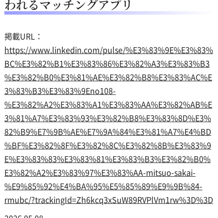
われるマッチングアプリ
掲載URL：
https://www.linkedin.com/pulse/%E3%83%9E%E3%83%
BC%E3%82%B1%E3%83%86%E3%82%A3%E3%83%B3
%E3%82%B0%E3%81%AE%E3%82%B8%E3%83%AC%E
3%83%B3%E3%83%9Eno108-
%E3%82%A2%E3%83%A1%E3%83%AA%E3%82%AB%E
3%81%A7%E3%83%93%E3%82%B8%E3%83%8D%E3%
82%B9%E7%9B%AE%E7%9A%84%E3%81%A7%E4%BD
%BF%E3%82%8F%E3%82%8C%E3%82%8B%E3%83%9
E%E3%83%83%E3%83%81%E3%83%B3%E3%82%B0%
E3%82%A2%E3%83%97%E3%83%AA-mitsuo-sakai-
%E9%85%92%E4%BA%95%E5%85%89%E9%9B%84-
rmubc/?trackingId=Zh6kcq3xSuW89RVPlVm1rw%3D%3D
2026.05.08