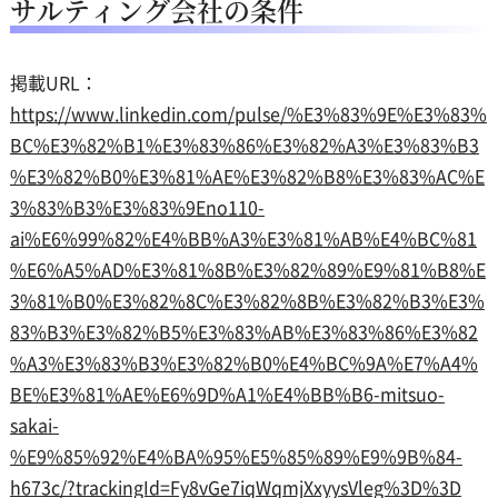
サルティング会社の条件
掲載URL：
https://www.linkedin.com/pulse/%E3%83%9E%E3%83%
BC%E3%82%B1%E3%83%86%E3%82%A3%E3%83%B3
%E3%82%B0%E3%81%AE%E3%82%B8%E3%83%AC%E
3%83%B3%E3%83%9Eno110-
ai%E6%99%82%E4%BB%A3%E3%81%AB%E4%BC%81
%E6%A5%AD%E3%81%8B%E3%82%89%E9%81%B8%E
3%81%B0%E3%82%8C%E3%82%8B%E3%82%B3%E3%
83%B3%E3%82%B5%E3%83%AB%E3%83%86%E3%82
%A3%E3%83%B3%E3%82%B0%E4%BC%9A%E7%A4%
BE%E3%81%AE%E6%9D%A1%E4%BB%B6-mitsuo-
sakai-
%E9%85%92%E4%BA%95%E5%85%89%E9%9B%84-
h673c/?trackingId=Fy8vGe7iqWqmjXxyysVleg%3D%3D