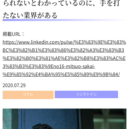
られないとわかっているのに、手を打
たない業界がある
掲載URL：
https://www.linkedin.com/pulse/%E3%83%9E%E3%83%
BC%E3%82%B1%E3%83%86%E3%82%A3%E3%83%B3
%E3%82%B0%E3%81%AE%E3%82%B8%E3%83%AC%E
3%83%B3%E3%83%9Eno16-mitsuo-sakai-
%E9%85%92%E4%BA%95%E5%85%89%E9%9B%84/
2020.07.29
コラム
リンクトイン