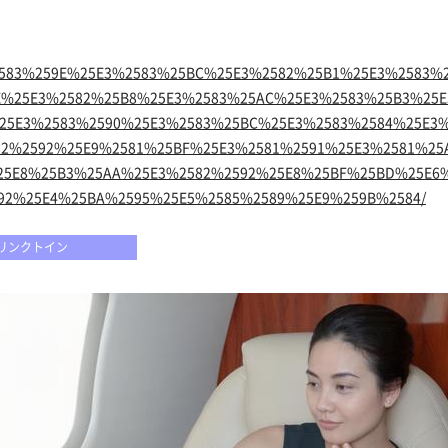
5E3%2583%259E%25E3%2583%25BC%25E3%2582%25B1%25E3%2583
%25E3%2582%25B8%25E3%2583%25AC%25E3%2583%25B3%25E
25E3%2583%2590%25E3%2583%25BC%25E3%2583%2584%25E3
82%2592%25E9%2581%25BF%25E3%2581%2591%25E3%2581%25
25E8%25B3%25AA%25E3%2582%2592%25E8%25BF%25BD%25E6
2592%25E4%25BA%2595%25E5%2585%2589%25E9%259B%2584/
リンクトイン