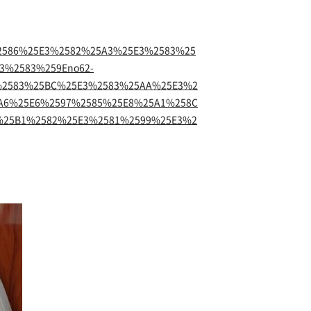
%2586%25E3%2582%25A3%25E3%2583%25
3%2583%259Eno62-
%2583%25BC%25E3%2583%25AA%25E3%2
A6%25E6%2597%2585%25E8%25A1%258C
%25B1%2582%25E3%2581%2599%25E3%2