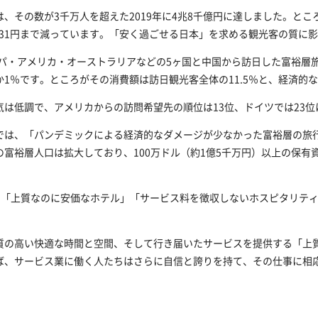
その数が3千万人を超えた2019年に4兆8千億円に達しました。ところが
5万8,531円まで減っています。「安く過ごせる日本」を求める観光客の質
ッパ・アメリカ・オーストラリアなどの5ヶ国と中国から訪日した富裕層旅
1％です。ところがその消費額は訪日観光客全体の11.5％と、経済的
は低調で、アメリカからの訪問希望先の順位は13位、ドイツでは23位
では、「パンデミックによる経済的なダメージが少なかった富裕層の旅
裕層人口は拡大しており、100万ドル（約1億5千万円）以上の保有資産
」「上質なのに安価なホテル」「サービス料を徴収しないホスピタリテ
質の高い快適な時間と空間、そして行き届いたサービスを提供する「上
ば、サービス業に働く人たちはさらに自信と誇りを持て、その仕事に相