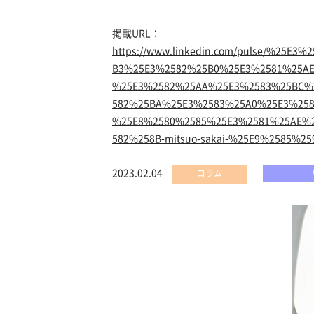
掲載URL：
https://www.linkedin.com/pulse/%2
B3%25E3%2582%25B0%25E3%2581%25AE
%25E3%2582%25AA%25E3%2583%25BC%
582%25BA%25E3%2583%25A0%25E3%25
%25E8%2580%2585%25E3%2581%25AE%
582%258B-mitsuo-sakai-%25E9%2585%
2023.02.04
コラム