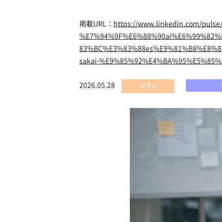
掲載URL：
https://www.linkedin.com
%E7%94%9F%E6%88%90ai%E6%99%82
83%BC%E3%83%88es%E9%81%B8%E8%8
sakai-%E9%85%92%E4%BA%95%E5%85%89
2026.05.28
コラム