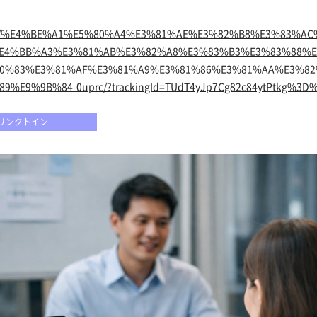
/pulse/%E4%BE%A1%E5%80%A4%E3%81%AE%E3%82%B8%E3%83%A
%E4%BB%A3%E3%81%AB%E3%82%A8%E3%83%B3%E3%83%88%
0%83%E3%81%AF%E3%81%A9%E3%81%86%E3%81%AA%E3%82%
%E9%9B%84-0uprc/?trackingId=TUdT4yJp7Cg82c84ytPtkg%3D
リンクトイン