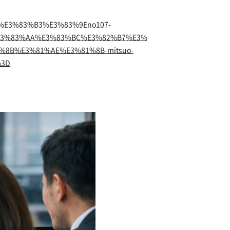
C%E3%83%B3%E3%83%9Eno107-
E3%83%AA%E3%83%BC%E3%82%B7%E3%
8B%E3%81%AE%E3%81%8B-mitsuo-
%3D