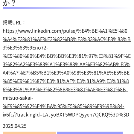
か？
掲載URL：
https://www.linkedin.com/pulse/%E4%BE%A1%E5%80
%A4%E3%81%AE%E3%82%B8%E3%83%AC%E3%83%B
3%E3%83%9Eno72-
%E9%80%80%E4%BB%BB%E3%81%97%E3%81%9F%E
3%82%A2%E3%83%A1%E3%83%AA%E3%82%AB%E5%
A4%A7%E7%B5%B1%E9%A0%98%E3%81%AE%E5%BE
%85%E9%81%87%E3%81%AF%E3%81%A9%E3%81%8
6%E3%81%AA%E3%82%8B%E3%81%AE%E3%81%8B-
mitsuo-sakai-
%E9%85%92%E4%BA%95%E5%85%89%E9%9B%84-
ix6fc/?trackingId=LAJyoBXT5WDPQyyen7QCKQ%3D%3D
2025.04.25