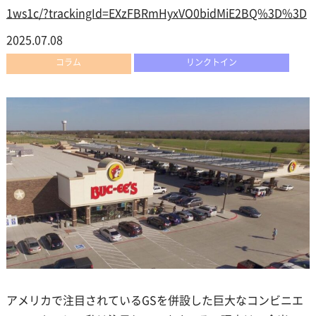
1ws1c/?trackingId=EXzFBRmHyxVO0bidMiE2BQ%3D%3D
2025.07.08
コラム
リンクトイン
アメリカで注目されているGSを併設した巨大なコンビニエ