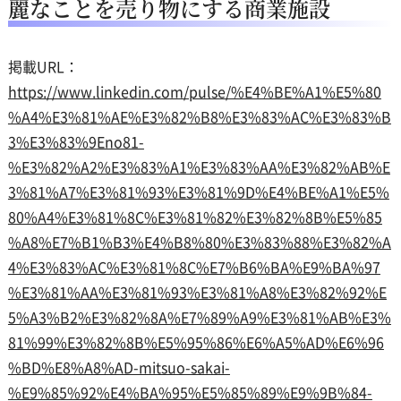
麗なことを売り物にする商業施設
掲載URL：
https://www.linkedin.com/pulse/%E4%BE%A1%E5%80
%A4%E3%81%AE%E3%82%B8%E3%83%AC%E3%83%B
3%E3%83%9Eno81-
%E3%82%A2%E3%83%A1%E3%83%AA%E3%82%AB%E
3%81%A7%E3%81%93%E3%81%9D%E4%BE%A1%E5%
80%A4%E3%81%8C%E3%81%82%E3%82%8B%E5%85
%A8%E7%B1%B3%E4%B8%80%E3%83%88%E3%82%A
4%E3%83%AC%E3%81%8C%E7%B6%BA%E9%BA%97
%E3%81%AA%E3%81%93%E3%81%A8%E3%82%92%E
5%A3%B2%E3%82%8A%E7%89%A9%E3%81%AB%E3%
81%99%E3%82%8B%E5%95%86%E6%A5%AD%E6%96
%BD%E8%A8%AD-mitsuo-sakai-
%E9%85%92%E4%BA%95%E5%85%89%E9%9B%84-