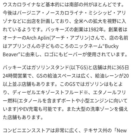
ウスカロライナなど基本的には南部の州がほとんどです。
今後はバージニア・ノースカロライナ・ミシシッピ・アリ
ゾナなどに出店を計画しており、全米への拡大を視野に入
れているようです。バッキーズの創業は1982年。創業者は
オーナーのArch Aplin(アーチ・アプリン)さんで、店の名前
はアプリンさんの子どものころのニックネーム“Bucky
Beaver”に由来し、ロゴにもビーバーが使用されています。
バッキーズはガソリンスタンド(以下GS)と店舗は共に365日
24時間営業で、GSの給油スペースは広く、給油レーンが20
以上並ぶ店舗もあります。このGSではガソリンはもとよ
り、ディーゼルエキゾーストフルード※、エタノールフリ
ー燃料(エタノールを含まずボートや小型エンジンに向いて
います)やEV充電も可能です。また大型の洗車ゾーンを備え
た店舗もあります。
コンビニエンスストアは非常に広く、テキサス州の「New