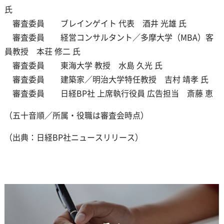
氏
審査委員 ブレインゲイト 代表 酒井 光雄 氏
審査委員 経営コンサルタント／多摩大学（MBA）客
員教授 本荘 修二 氏
審査委員 東海大学 教授 水島 久光 氏
審査委員 建築家／明治大学特任教授 吉村 靖孝 氏
審査委員 日経BP社 上席執行役員 広告担当 斎藤 恵
（五十音順／所属・役職は審査会時点）
（出典：日経BP社ニュースリリース）